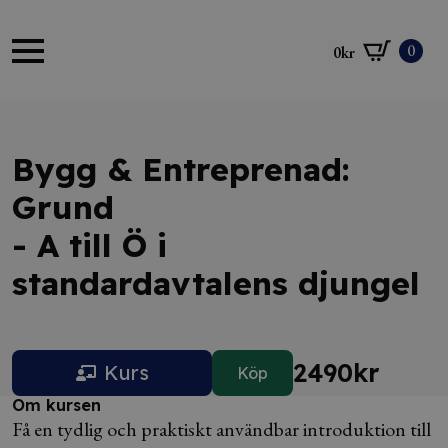
0
0
kr
Bygg & Entreprenad:
Grund
- A till Ö i
standardavtalens djungel
2490
kr
Kurs
Köp
Om kursen
Få en tydlig och praktiskt användbar introduktion till