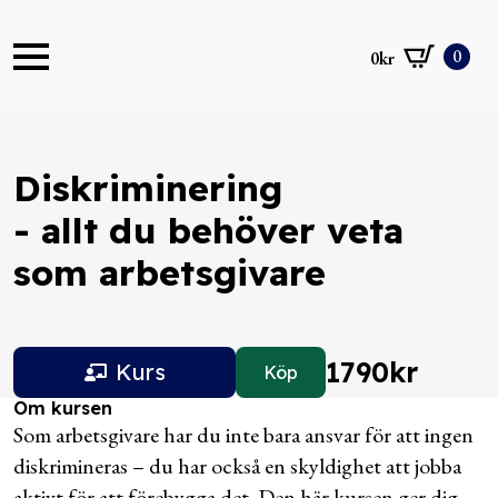
0
0
kr
Diskriminering
- allt du behöver veta
som arbetsgivare
1790
kr
Kurs
Köp
Om kursen
Som arbetsgivare har du inte bara ansvar för att ingen
diskrimineras – du har också en skyldighet att jobba
aktivt för att förebygga det. Den här kursen ger dig