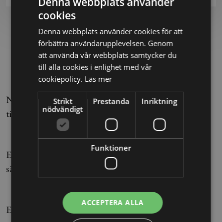
Denna webbplats använder
cookies
Denna webbplats använder cookies för att
Hur fungerar det?
förbättra användarupplevelsen. Genom
att använda vår webbplats samtycker du
till alla cookies i enlighet med vår
1. Gå kursen
cookiepolicy.
Läs mer
När det är dags för att genomföra kursen har du
Strikt
Prestanda
Inriktning
nödvändigt
tillgång till den via "Mina sidor".
2. Testa dina kunskaper
Funktioner
Efter kursen sätter vi dina kunskaper på prov för att
säkerställa att du har tagit till dig innehållet.
3. Få ditt personliga intyg
ACCEPTERA ALLA
Efter godkänt resultat på kunskapstestet erhåller du