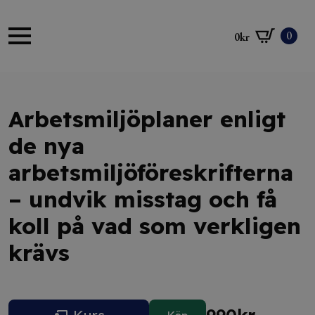
0
0
kr
Arbetsmiljöplaner enligt
de nya
arbetsmiljöföreskrifterna
– undvik misstag och få
koll på vad som verkligen
krävs