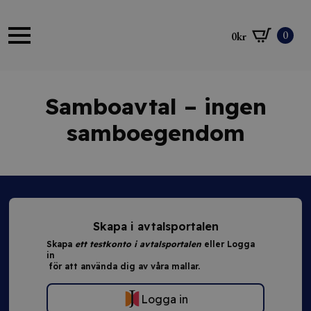
0
0
kr
Samboavtal – ingen
samboegendom
Skapa i avtalsportalen
Skapa
ett testkonto i avtalsportalen
eller Logga
in
för att använda dig av våra mallar.
Logga in