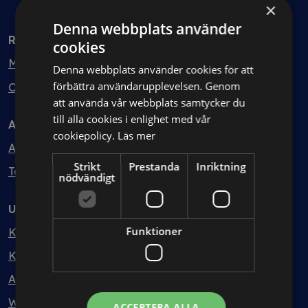
×
Denna webbplats använder
Rådgivning
cookies
Min bolagsjurist
Denna webbplats använder cookies för att
förbättra användarupplevelsen. Genom
Ombud
att använda vår webbplats samtycker du
till alla cookies i enlighet med vår
Avtal
cookiepolicy.
Läs mer
Avtalshantering
Strikt
Prestanda
Inriktning
Testa kostnadsfritt
nödvändigt
Utbildning
Funktioner
Kurser
Kurspaket
Abonnemang
Webbinarium
ACCEPTERA ALLA