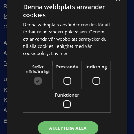
Denna webbplats använder
Rådgivning
cookies
Min bolagsjurist
Denna webbplats använder cookies för att
Ombud
förbättra användarupplevelsen. Genom
att använda vår webbplats samtycker du
Avtal
till alla cookies i enlighet med vår
Avtalshantering
cookiepolicy.
Läs mer
Testa kostnadsfritt
Strikt
Prestanda
Inriktning
nödvändigt
Utbildning
Kurser
Funktioner
Kurspaket
Abonnemang
Webbinarium
ACCEPTERA ALLA