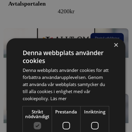
Avtalsportalen
4200
kr
Digital utbildning
×
Denna webbplats använder
cookies
Avtalsportalen
Denna webbplats använder cookies för att
Price
450
kr
–
4200
kr
förbättra användarupplevelsen. Genom
att använda vår webbplats samtycker du
range:
till alla cookies i enlighet med vår
450kr
cookiepolicy.
Läs mer
through
Digital utbildning
4200kr
Strikt
Prestanda
Inriktning
nödvändigt