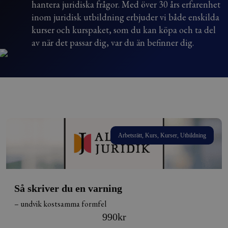
hantera juridiska frågor. Med över 30 års erfarenhet
inom juridisk utbildning erbjuder vi både enskilda
kurser och kurspaket, som du kan köpa och ta del
av när det passar dig, var du än befinner dig.
Arbetsrätt, Kurs, Kurser, Utbildning
Så skriver du en varning
– undvik kostsamma formfel
990
kr