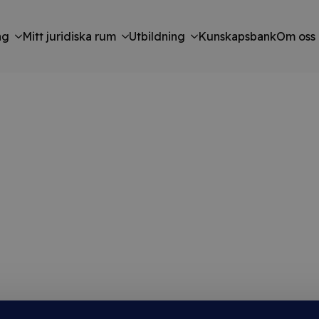
ng
Mitt juridiska rum
Utbildning
Kunskapsbank
Om oss