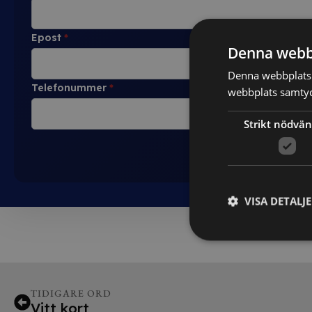
Epost
*
Denna webb
Denna webbplats 
Telefonummer
*
webbplats samtyck
Strikt nödvän
VISA DETALJ
TIDIGARE ORD
Vitt kort