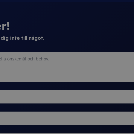
r!
ig inte till något.