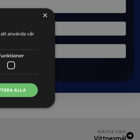
×
att använda vår
Funktioner
PTERA ALLA
NÄSTA ORD
Vittnesmål