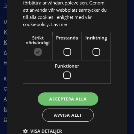
förbättra användarupplevelsen. Genom
Testa kostnadsfritt
att använda vår webbplats samtycker du
till alla cookies i enlighet med vår
Utbildning
cookiepolicy.
Läs mer
Kurser
Strikt
Prestanda
Inriktning
Kurspaket
nödvändigt
Abonnemang
Webbinarium
Funktioner
Kunskapsbank
Guider
Avtalsmallar
ACCEPTERA ALLA
Nyheter
AVVISA ALLT
Ordlista
VISA DETALJER