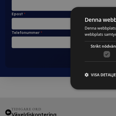
Epost
*
Denna webb
Denna webbplats 
Telefonummer
*
webbplats samtyck
Strikt nödvän
VISA DETALJ
TIDIGARE ORD
Växeldiskontering