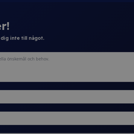
r!
ig inte till något.