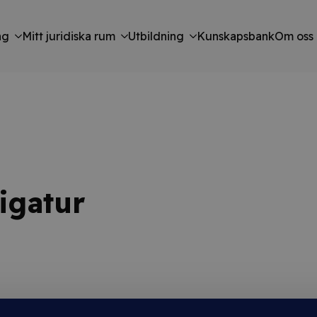
ng
Mitt juridiska rum
Utbildning
Kunskapsbank
Om oss
igatur