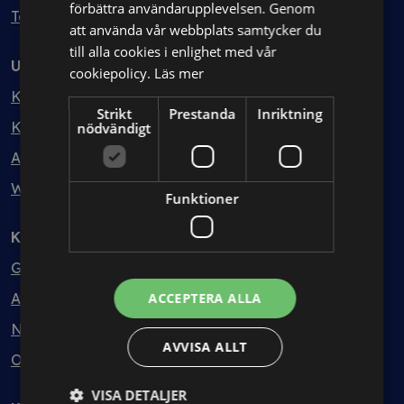
förbättra användarupplevelsen. Genom
Testa kostnadsfritt
att använda vår webbplats samtycker du
till alla cookies i enlighet med vår
Utbildning
cookiepolicy.
Läs mer
Kurser
Strikt
Prestanda
Inriktning
Kurspaket
nödvändigt
Abonnemang
Webbinarium
Funktioner
Kunskapsbank
Guider
Avtalsmallar
ACCEPTERA ALLA
Nyheter
AVVISA ALLT
Ordlista
VISA DETALJER