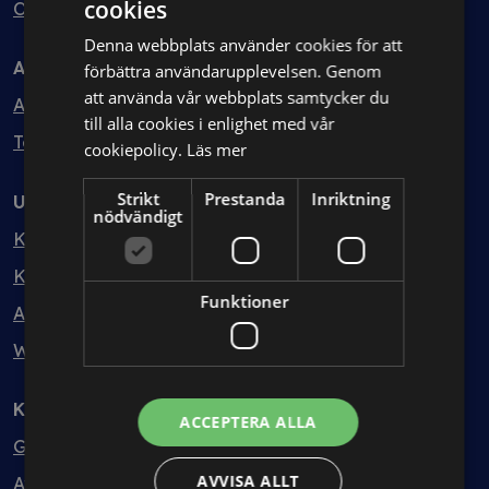
cookies
Ombud
Denna webbplats använder cookies för att
Avtal
förbättra användarupplevelsen. Genom
att använda vår webbplats samtycker du
Avtalshantering
till alla cookies i enlighet med vår
Testa kostnadsfritt
cookiepolicy.
Läs mer
Strikt
Prestanda
Inriktning
Utbildning
nödvändigt
Kurser
Kurspaket
Funktioner
Abonnemang
Webbinarium
Kunskapsbank
ACCEPTERA ALLA
Guider
AVVISA ALLT
Avtalsmallar