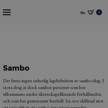
0
0
kr
Sambo
Det finns ingen enhetlig lagdefinition av sambo idag. I
stora drag är dock sambor personer som bor
tillsammans under äktenskapsliknande förhållanden
och som har gemensamt hushåll. En stor skillnad mot
att vara gift är att sambos inte ärver varandra.