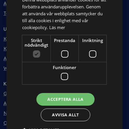
Avtalshantering
förbättra användarupplevelsen. Genom
Testa kostnadsfritt
att använda vår webbplats samtycker du
till alla cookies i enlighet med vår
cookiepolicy.
Läs mer
Utbildning
Kurser
Strikt
Prestanda
Inriktning
nödvändigt
Kurspaket
Abonnemang
Funktioner
Webbinarium
Kunskapsbank
Guider
ACCEPTERA ALLA
Avtalsmallar
Nyheter
AVVISA ALLT
Ordlista