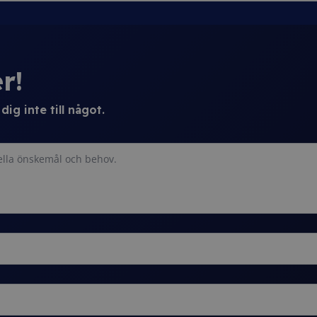
r!
ig inte till något.