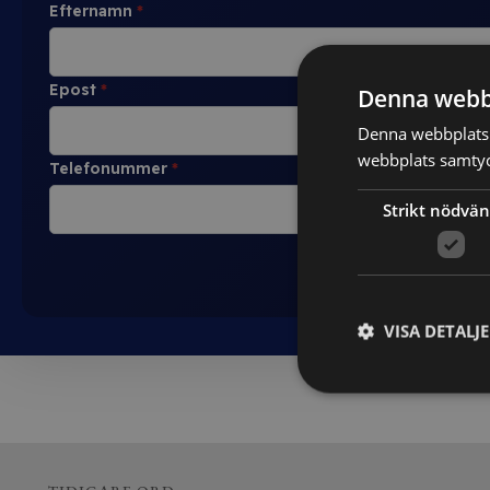
Efternamn
*
Epost
*
Denna webb
Denna webbplats 
webbplats samtyck
Telefonummer
*
Strikt nödvän
VISA DETALJ