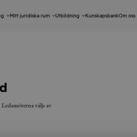
ng
Mitt juridiska rum
Utbildning
Kunskapsbank
Om oss
d
Ledamöterna väljs av