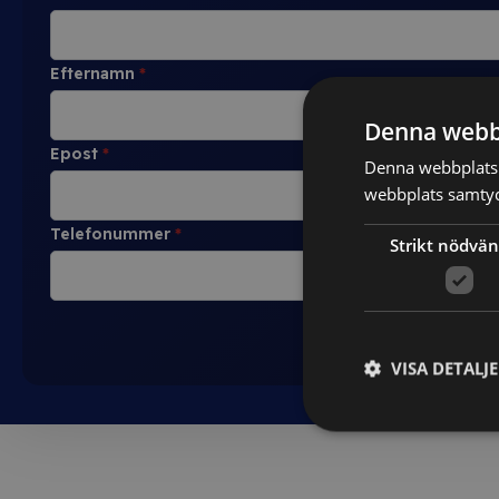
Efternamn
*
Denna webb
Epost
*
Denna webbplats 
webbplats samtyck
Telefonummer
*
Strikt nödvän
VISA DETALJ