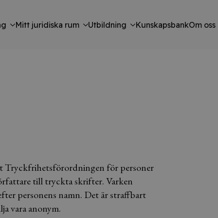
ng
Mitt juridiska rum
Utbildning
Kunskapsbank
Om oss
t Tryckfrihetsförordningen för personer
fattare till tryckta skrifter. Varken
 efter personens namn. Det är straffbart
ilja vara anonym.