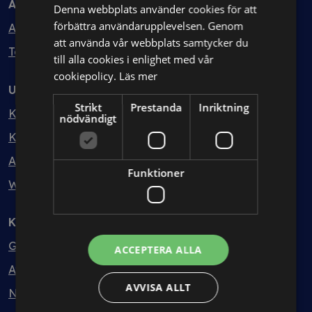
Avtal
Denna webbplats använder cookies för att
förbättra användarupplevelsen. Genom
Avtalshantering
att använda vår webbplats samtycker du
Testa kostnadsfritt
till alla cookies i enlighet med vår
cookiepolicy.
Läs mer
Utbildning
Strikt
Prestanda
Inriktning
Kurser
nödvändigt
Kurspaket
Abonnemang
Funktioner
Webbinarium
Kunskapsbank
Guider
ACCEPTERA ALLA
Avtalsmallar
AVVISA ALLT
Nyheter