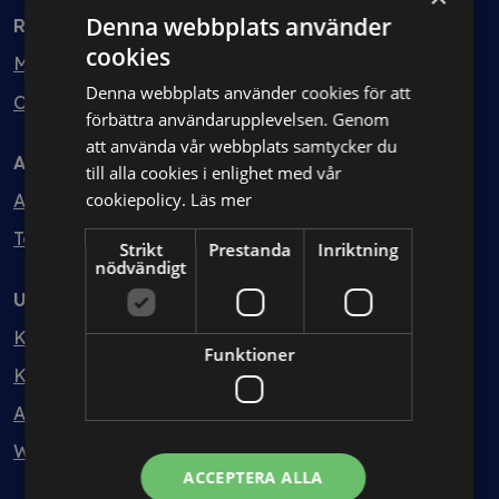
Denna webbplats använder
Rådgivning
cookies
Min bolagsjurist
Denna webbplats använder cookies för att
Ombud
förbättra användarupplevelsen. Genom
att använda vår webbplats samtycker du
Avtal
till alla cookies i enlighet med vår
cookiepolicy.
Läs mer
Avtalshantering
Testa kostnadsfritt
Strikt
Prestanda
Inriktning
nödvändigt
Utbildning
Kurser
Funktioner
Kurspaket
Abonnemang
Webbinarium
ACCEPTERA ALLA