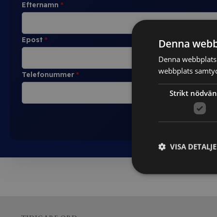
Efternamn
*
Epost
*
Denna webb
Denna webbplats 
webbplats samtyck
Telefonummer
*
Strikt nödvän
VISA DETALJ