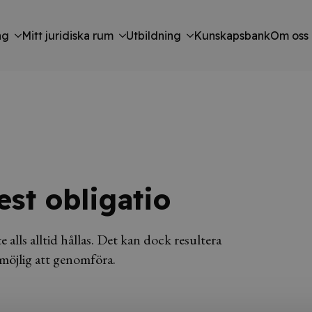
ng
Mitt juridiska rum
Utbildning
Kunskapsbank
Om oss
est obligatio
e alls alltid hållas. Det kan dock resultera
omöjlig att genomföra.