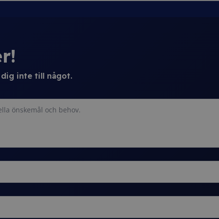
r!
ig inte till något.