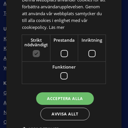
Avtalshantering
förbättra användarupplevelsen. Genom
Testa kostnadsfritt
att använda vår webbplats samtycker du
till alla cookies i enlighet med vår
cookiepolicy.
Läs mer
Utbildning
Kurser
Strikt
Prestanda
Inriktning
nödvändigt
Kurspaket
Abonnemang
Funktioner
Webbinarium
Kunskapsbank
Guider
ACCEPTERA ALLA
Avtalsmallar
Nyheter
AVVISA ALLT
Ordlista