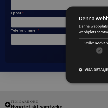
Epost
*
Denna webb
Denna webbplats 
Telefonummer
*
webbplats samtyck
Strikt nödvän
VISA DETALJ
TIDIGARE ORD
Hypotetiskt samtycke