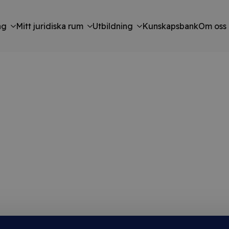
ng
Mitt juridiska rum
Utbildning
Kunskapsbank
Om oss