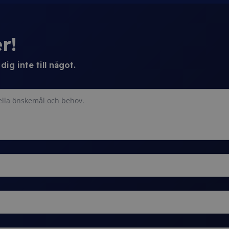
r!
ig inte till något.