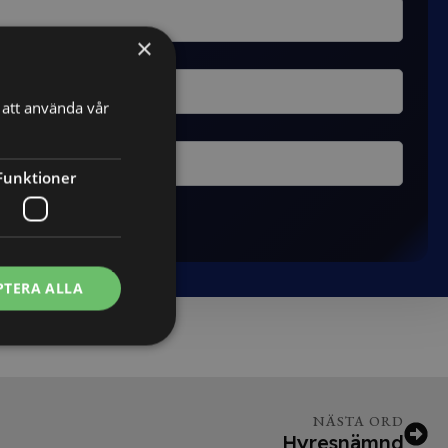
×
att använda vår
Funktioner
PTERA ALLA
NÄSTA ORD
Hyresnämnd