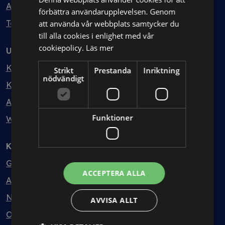
Avtalshantering
förbättra användarupplevelsen. Genom
Testa kostnadsfritt
att använda vår webbplats samtycker du
till alla cookies i enlighet med vår
cookiepolicy.
Läs mer
Utbildning
Kurser
Strikt
Prestanda
Inriktning
nödvändigt
Kurspaket
Abonnemang
Funktioner
Webbinarium
Kunskapsbank
Guider
ACCEPTERA ALLA
Avtalsmallar
Nyheter
AVVISA ALLT
Ordlista