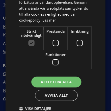
förbättra användarupplevelsen. Genom
Testa kostnadsfritt
att använda vår webbplats samtycker du
till alla cookies i enlighet med vår
Utbildning
cookiepolicy.
Läs mer
Kurser
Strikt
Prestanda
Inriktning
Kurspaket
nödvändigt
Abonnemang
Webbinarium
Funktioner
Kunskapsbank
Guider
Avtalsmallar
ACCEPTERA ALLA
Nyheter
AVVISA ALLT
Ordlista
VISA DETALJER