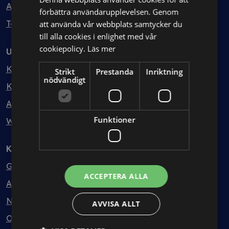
Avtalshantering
förbättra användarupplevelsen. Genom
Testa kostnadsfritt
att använda vår webbplats samtycker du
till alla cookies i enlighet med vår
cookiepolicy.
Läs mer
Utbildning
Kurser
Strikt
Prestanda
Inriktning
nödvändigt
Kurspaket
Abonnemang
Funktioner
Webbinarium
Kunskapsbank
Guider
ACCEPTERA ALLA
Avtalsmallar
Nyheter
AVVISA ALLT
Ordlista