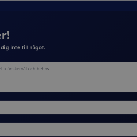
r!
ig inte till något.