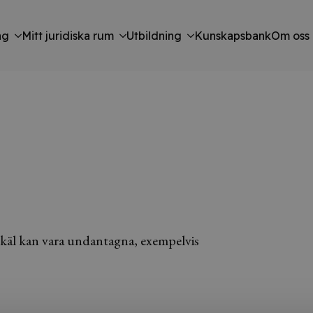
ng
Mitt juridiska rum
Utbildning
Kunskapsbank
Om oss
 skäl kan vara undantagna, exempelvis