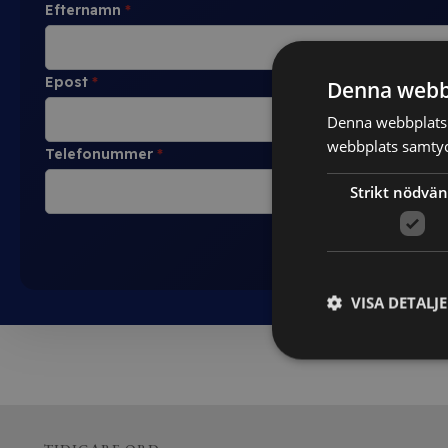
Efternamn
*
Epost
*
Denna webb
Denna webbplats 
webbplats samtyck
Telefonummer
*
Strikt nödvän
VISA DETALJ