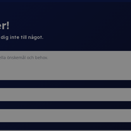
r!
ig inte till något.