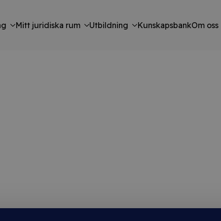
ng
Mitt juridiska rum
Utbildning
Kunskapsbank
Om oss