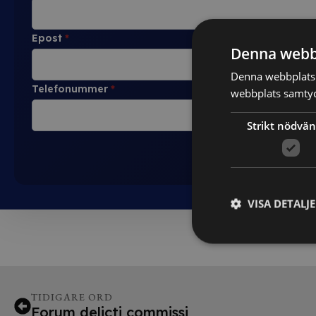
Epost
*
Denna webb
Denna webbplats 
Telefonummer
*
webbplats samtyck
Strikt nödvän
VISA DETALJ
TIDIGARE ORD
Forum delicti commissi