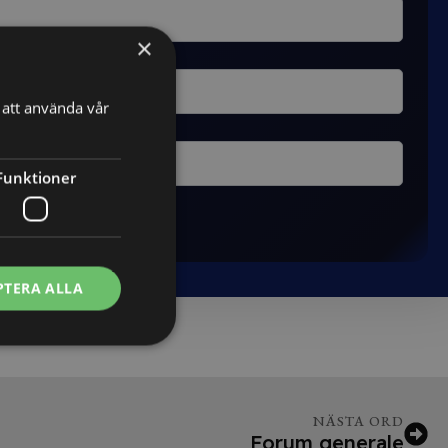
×
att använda vår
Funktioner
PTERA ALLA
NÄSTA ORD
Forum generale