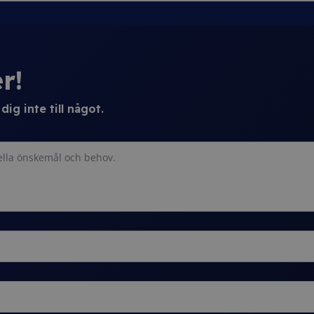
r!
ig inte till något.