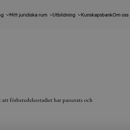
ng
Mitt juridiska rum
Utbildning
Kunskapsbank
Om oss
 att förberedelsestadiet har passerats och