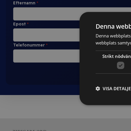
Efternamn
*
Epost
*
Denna webb
Denna webbplats 
webbplats samtyck
Telefonummer
*
Strikt nödvän
VISA DETALJ