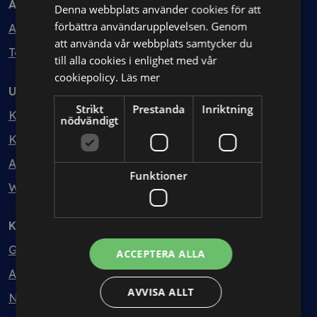
Avtal
Denna webbplats använder cookies för att
förbättra användarupplevelsen. Genom
Avtalshantering
att använda vår webbplats samtycker du
Testa kostnadsfritt
till alla cookies i enlighet med vår
cookiepolicy.
Läs mer
Utbildning
Strikt
Prestanda
Inriktning
Kurser
nödvändigt
Kurspaket
Abonnemang
Funktioner
Webbinarium
Kunskapsbank
Guider
ACCEPTERA ALLA
Avtalsmallar
AVVISA ALLT
Nyheter