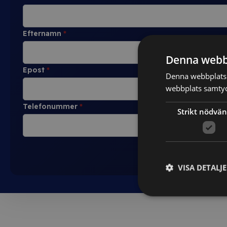
Efternamn
*
Denna webb
Epost
*
Denna webbplats 
webbplats samtyck
Telefonummer
*
Strikt nödvän
VISA DETALJ