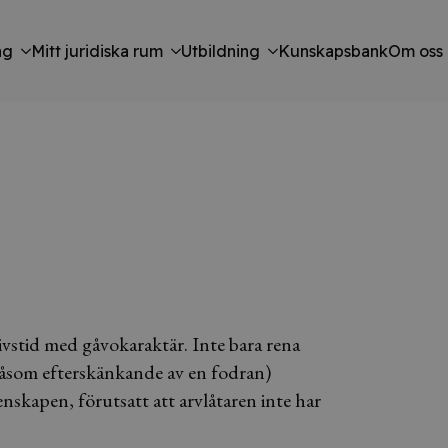
ng
Mitt juridiska rum
Utbildning
Kunskapsbank
Om oss
ivstid med gåvokaraktär. Inte bara rena
(såsom efterskänkande av en fodran)
enskapen, förutsatt att arvlåtaren inte har