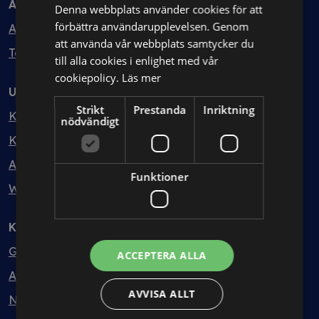
Avtal
Denna webbplats använder cookies för att
förbättra användarupplevelsen. Genom
Avtalshantering
att använda vår webbplats samtycker du
Testa kostnadsfritt
till alla cookies i enlighet med vår
cookiepolicy.
Läs mer
Utbildning
Strikt
Prestanda
Inriktning
Kurser
nödvändigt
Kurspaket
Abonnemang
Funktioner
Webbinarium
Kunskapsbank
Guider
ACCEPTERA ALLA
Avtalsmallar
AVVISA ALLT
Nyheter