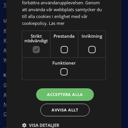
förbättra användarupplevelsen. Genom
Testa kostnadsfritt
att använda vår webbplats samtycker du
till alla cookies i enlighet med vår
Utbildning
cookiepolicy.
Läs mer
Kurser
Strikt
Prestanda
Inriktning
Kurspaket
nödvändigt
Abonnemang
Webbinarium
Funktioner
Kunskapsbank
Guider
Avtalsmallar
ACCEPTERA ALLA
Nyheter
AVVISA ALLT
Ordlista
VISA DETALJER