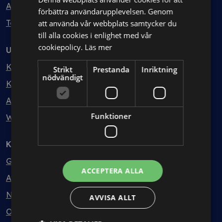
Avtalshantering
förbättra användarupplevelsen. Genom
Testa kostnadsfritt
att använda vår webbplats samtycker du
till alla cookies i enlighet med vår
cookiepolicy.
Läs mer
Utbildning
Kurser
Strikt
Prestanda
Inriktning
nödvändigt
Kurspaket
Abonnemang
Funktioner
Webbinarium
Kunskapsbank
Guider
ACCEPTERA ALLA
Avtalsmallar
Nyheter
AVVISA ALLT
Ordlista