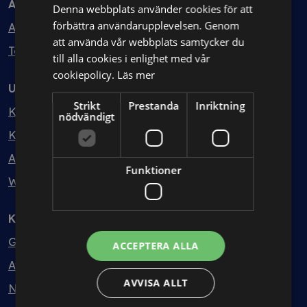
Avtal
Denna webbplats använder cookies för att
förbättra användarupplevelsen. Genom
Avtalshantering
att använda vår webbplats samtycker du
Testa kostnadsfritt
till alla cookies i enlighet med vår
cookiepolicy.
Läs mer
Utbildning
Strikt
Prestanda
Inriktning
Kurser
nödvändigt
Kurspaket
Abonnemang
Funktioner
Webbinarium
Kunskapsbank
Guider
ACCEPTERA ALLA
Avtalsmallar
AVVISA ALLT
Nyheter