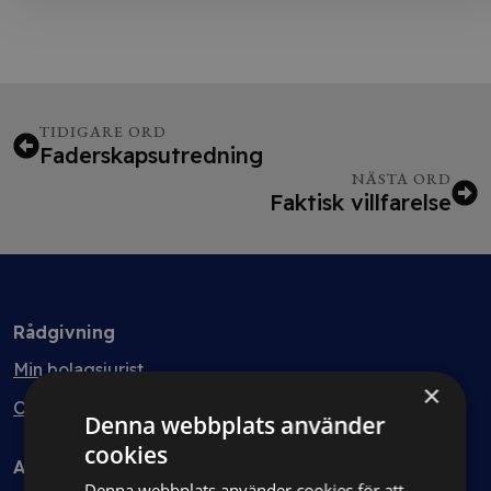
TIDIGARE ORD
Faderskapsutredning
NÄSTA ORD
Faktisk villfarelse
Rådgivning
Min bolagsjurist
×
Ombud
Denna webbplats använder
cookies
Avtal
Denna webbplats använder cookies för att