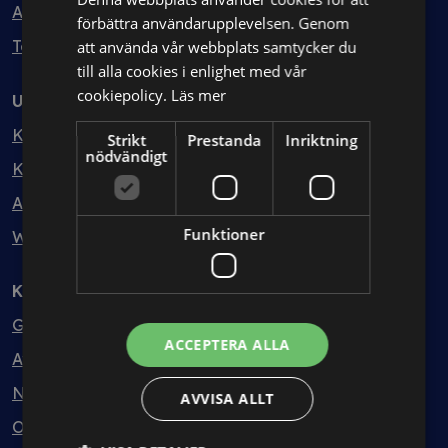
Avtalshantering
förbättra användarupplevelsen. Genom
Testa kostnadsfritt
att använda vår webbplats samtycker du
till alla cookies i enlighet med vår
cookiepolicy.
Läs mer
Utbildning
Kurser
Strikt
Prestanda
Inriktning
nödvändigt
Kurspaket
Abonnemang
Funktioner
Webbinarium
Kunskapsbank
Guider
ACCEPTERA ALLA
Avtalsmallar
Nyheter
AVVISA ALLT
Ordlista