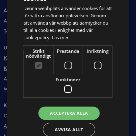
Denna webbplats använder cookies för att
Avtal
förbättra användarupplevelsen. Genom
Avtalshantering
att använda vår webbplats samtycker du
till alla cookies i enlighet med vår
Testa kostnadsfritt
cookiepolicy.
Läs mer
Utbildning
Strikt
Prestanda
Inriktning
nödvändigt
Kurser
Kurspaket
Abonnemang
Funktioner
Webbinarium
Kunskapsbank
ACCEPTERA ALLA
Guider
Avtalsmallar
AVVISA ALLT