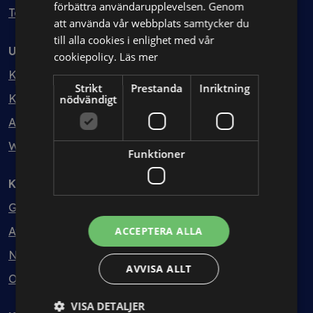
förbättra användarupplevelsen. Genom
Testa kostnadsfritt
att använda vår webbplats samtycker du
till alla cookies i enlighet med vår
Utbildning
cookiepolicy.
Läs mer
Kurser
Strikt
Prestanda
Inriktning
Kurspaket
nödvändigt
Abonnemang
Webbinarium
Funktioner
Kunskapsbank
Guider
Avtalsmallar
ACCEPTERA ALLA
Nyheter
AVVISA ALLT
Ordlista
VISA DETALJER