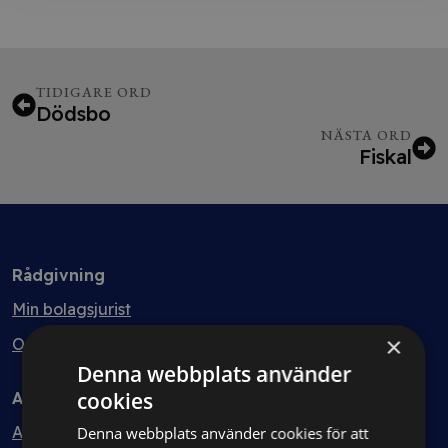
TIDIGARE ORD
Dödsbo
NÄSTA ORD
Fiskal
Rådgivning
Min bolagsjurist
×
Ombud
Denna webbplats använder
cookies
Avtal
Avtalshantering
Denna webbplats använder cookies för att