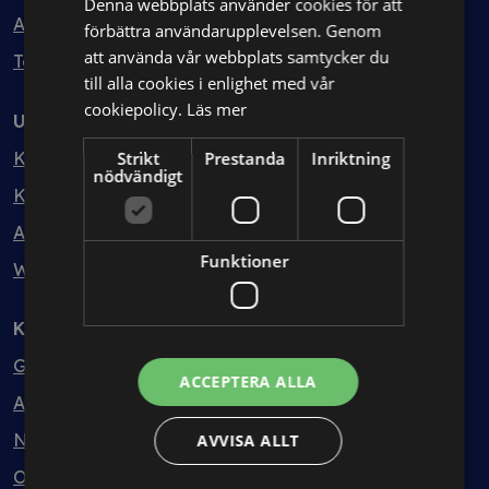
Denna webbplats använder cookies för att
Avtalshantering
förbättra användarupplevelsen. Genom
att använda vår webbplats samtycker du
Testa kostnadsfritt
till alla cookies i enlighet med vår
cookiepolicy.
Läs mer
Utbildning
Kurser
Strikt
Prestanda
Inriktning
nödvändigt
Kurspaket
Abonnemang
Funktioner
Webbinarium
Kunskapsbank
Guider
ACCEPTERA ALLA
Avtalsmallar
Nyheter
AVVISA ALLT
Ordlista