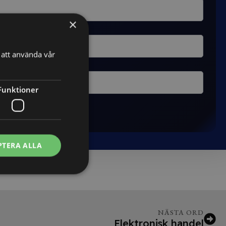
×
att använda vår
Funktioner
PTERA ALLA
NÄSTA ORD
Elektronisk handel