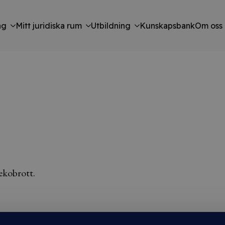
ng
Mitt juridiska rum
Utbildning
Kunskapsbank
Om oss
ekobrott.