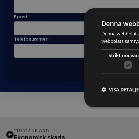
Epost
*
Denna webb
Denna webbplats 
Telefonummer
*
webbplats samtyck
Strikt nödvän
VISA DETALJ
TIDIGARE ORD
Ekonomisk skada