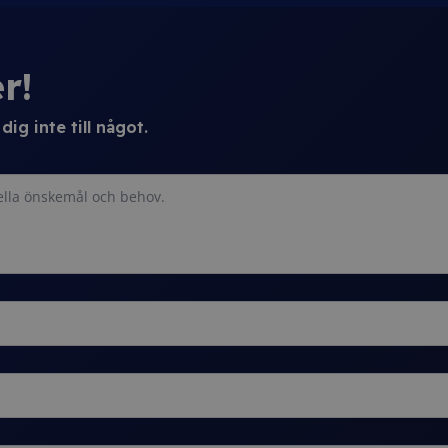
r!
ig inte till något.