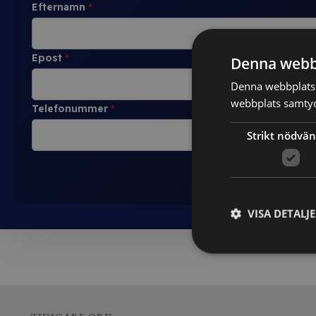
Efternamn
*
Epost
*
Denna webb
Denna webbplats 
webbplats samtyck
Telefonummer
*
Strikt nödvän
VISA DETALJ