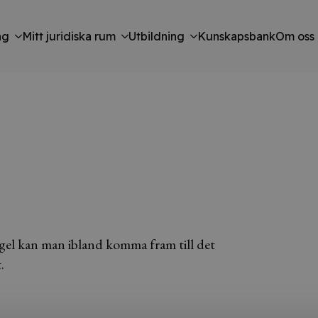
ng
Mitt juridiska rum
Utbildning
Kunskapsbank
Om oss
egel kan man ibland komma fram till det
.