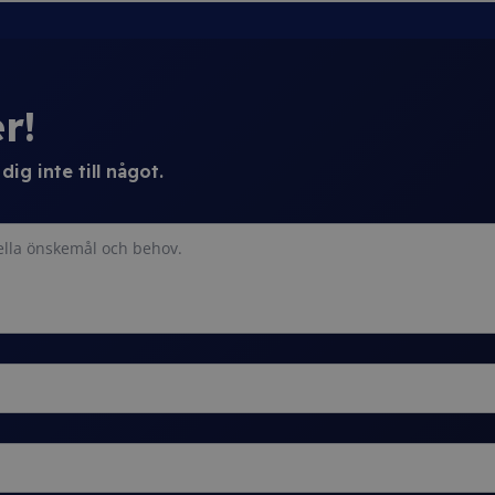
r!
ig inte till något.