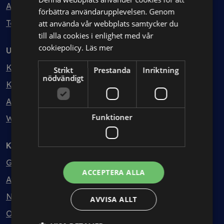
Avtalshantering
förbättra användarupplevelsen. Genom
Testa kostnadsfritt
att använda vår webbplats samtycker du
till alla cookies i enlighet med vår
cookiepolicy.
Läs mer
Utbildning
Kurser
Strikt
Prestanda
Inriktning
nödvändigt
Kurspaket
Abonnemang
Funktioner
Webbinarium
Kunskapsbank
Guider
ACCEPTERA ALLA
Avtalsmallar
Nyheter
AVVISA ALLT
Ordlista