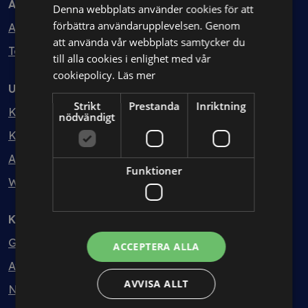
Avtal
Denna webbplats använder cookies för att
förbättra användarupplevelsen. Genom
Avtalshantering
att använda vår webbplats samtycker du
Testa kostnadsfritt
till alla cookies i enlighet med vår
cookiepolicy.
Läs mer
Utbildning
Strikt
Prestanda
Inriktning
Kurser
nödvändigt
Kurspaket
Abonnemang
Funktioner
Webbinarium
Kunskapsbank
Guider
ACCEPTERA ALLA
Avtalsmallar
AVVISA ALLT
Nyheter