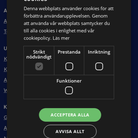
Denna webbplats använder cookies för att
Avtal
förbättra användarupplevelsen. Genom
Avtalshantering
att använda vår webbplats samtycker du
till alla cookies i enlighet med vår
Testa kostnadsfritt
cookiepolicy.
Läs mer
Utbildning
Strikt
Prestanda
Inriktning
nödvändigt
Kurser
Kurspaket
Abonnemang
Funktioner
Webbinarium
Kunskapsbank
ACCEPTERA ALLA
Guider
Avtalsmallar
AVVISA ALLT