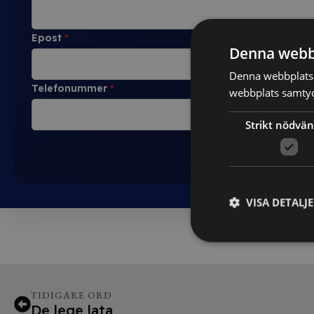
Epost
*
Denna webb
Denna webbplats 
Telefonummer
*
webbplats samtyck
Strikt nödvän
VISA DETALJ
TIDIGARE ORD
De lege lata