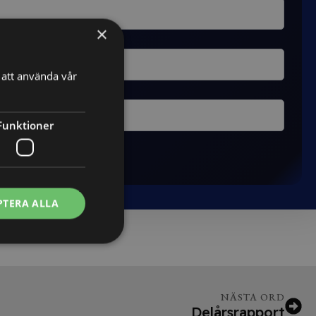
×
att använda vår
Funktioner
PTERA ALLA
NÄSTA ORD
Delårsrapport