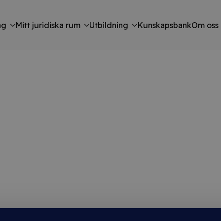
ng
Mitt juridiska rum
Utbildning
Kunskapsbank
Om oss