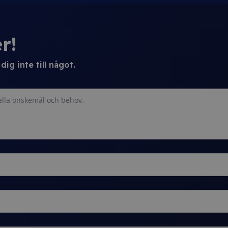
r!
ig inte till något.