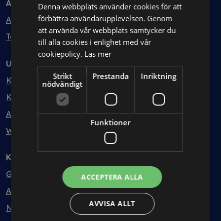
Avtal
Denna webbplats använder cookies för att
förbättra användarupplevelsen. Genom
Avtalshantering
att använda vår webbplats samtycker du
Testa kostnadsfritt
till alla cookies i enlighet med vår
cookiepolicy.
Läs mer
Utbildning
Strikt
Prestanda
Inriktning
Kurser
nödvändigt
Kurspaket
Abonnemang
Funktioner
Webbinarium
Kunskapsbank
Guider
ACCEPTERA ALLA
Avtalsmallar
AVVISA ALLT
Nyheter