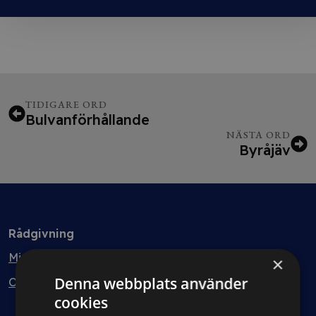
TIDIGARE ORD
Bulvanförhållande
NÄSTA ORD
Byråjäv
Rådgivning
Min bolagsjurist
×
Denna webbplats använder
Ombud
cookies