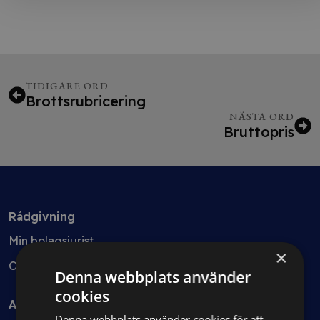
TIDIGARE ORD
Brottsrubricering
NÄSTA ORD
Bruttopris
Rådgivning
Min bolagsjurist
×
Ombud
Denna webbplats använder
cookies
Avtal
Denna webbplats använder cookies för att