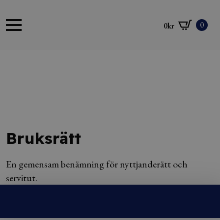
0
0
kr
Bruksrätt
En gemensam benämning för nyttjanderätt och
servitut.