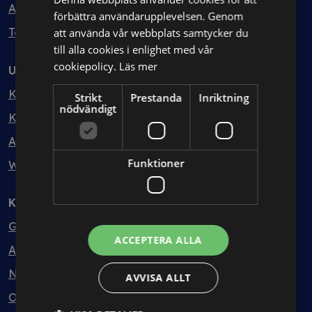
Avtalshantering
förbättra användarupplevelsen. Genom
Testa kostnadsfritt
att använda vår webbplats samtycker du
till alla cookies i enlighet med vår
cookiepolicy.
Läs mer
Utbildning
Kurser
Strikt
Prestanda
Inriktning
nödvändigt
Kurspaket
Abonnemang
Funktioner
Webbinarium
Kunskapsbank
Guider
ACCEPTERA ALLA
Avtalsmallar
Nyheter
AVVISA ALLT
Ordlista