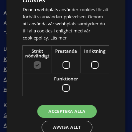
cookies
Denna webbplats använder cookies för att
Avtal
förbättra användarupplevelsen. Genom
Avtalshantering
att använda vår webbplats samtycker du
till alla cookies i enlighet med vår
Testa kostnadsfritt
cookiepolicy.
Läs mer
Utbildning
Strikt
Prestanda
Inriktning
nödvändigt
Kurser
Kurspaket
Funktioner
Abonnemang
Webbinarium
Kunskapsbank
ACCEPTERA ALLA
Guider
Avtalsmallar
AVVISA ALLT