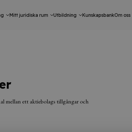
ng
Mitt juridiska rum
Utbildning
Kunskapsbank
Om oss
er
nal mellan ett aktiebolags tillgångar och