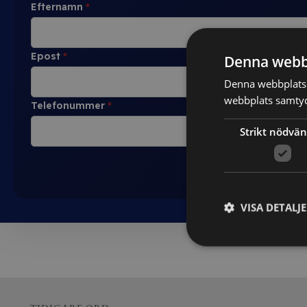
Efternamn
*
Epost
*
Denna webb
Denna webbplats 
webbplats samtyck
Telefonummer
*
Strikt nödvän
VISA DETALJ