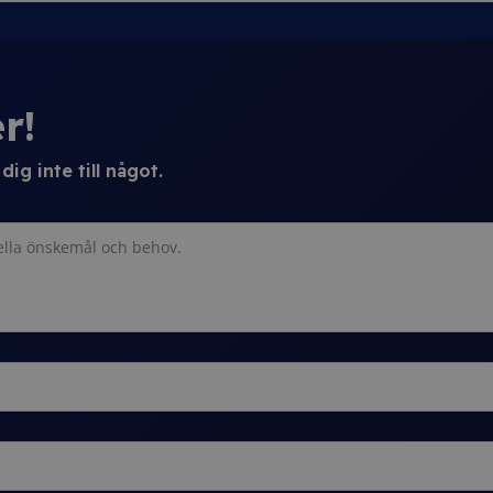
r!
ig inte till något.