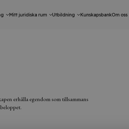
ng
Mitt juridiska rum
Utbildning
Kunskapsbank
Om oss
nskapen erhålla egendom som tillsammans
sbeloppet.