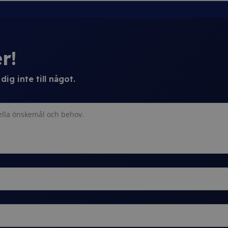
r!
ig inte till något.