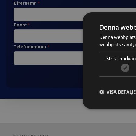
Efternamn
*
Epost
*
Denna webb
Denna webbplats 
webbplats samtyck
Telefonummer
*
Strikt nödvän
VISA DETALJ