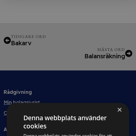
TIDIGARE ORD
Bakarv
NÄSTA ORD
Balansräkning
Rådgivning
Min bolagsjurist
×
Ombud
Denna webbplats använder
cookies
Avtal
Denna webbplats använder cookies för att