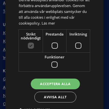
Avtalshantering
förbättra användarupplevelsen. Genom
Testa kostnadsfritt
att använda vår webbplats samtycker du
till alla cookies i enlighet med vår
cookiepolicy.
Läs mer
Utbildning
Kurser
Strikt
Prestanda
Inriktning
nödvändigt
Kurspaket
Abonnemang
Funktioner
Webbinarium
Kunskapsbank
Guider
ACCEPTERA ALLA
Avtalsmallar
Nyheter
AVVISA ALLT
Ordlista