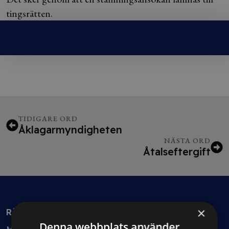
tingsrätten.
TIDIGARE ORD
Åklagarmyndigheten
NÄSTA ORD
Åtalseftergift
×
Rådgivning
Denna webbplats använder