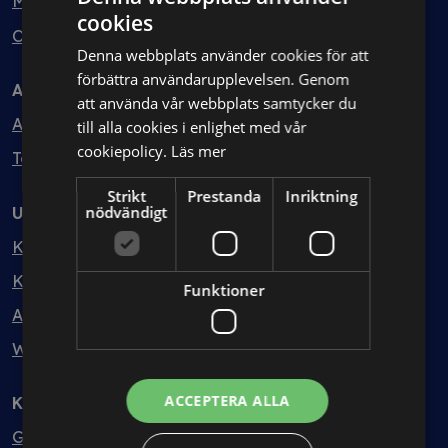
Min bolagsjurist
cookies
Ombud
Denna webbplats använder cookies för att
förbättra användarupplevelsen. Genom
Avtal
att använda vår webbplats samtycker du
Avtalshantering
till alla cookies i enlighet med vår
cookiepolicy.
Läs mer
Testa kostnadsfritt
Strikt
Prestanda
Inriktning
nödvändigt
Utbildning
Kurser
Kurspaket
Funktioner
Abonnemang
Webbinarium
ACCEPTERA ALLA
Kunskapsbank
Guider