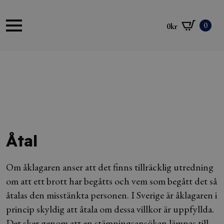
0
0
kr
Åtal
Om åklagaren anser att det finns tillräcklig utredning
om att ett brott har begåtts och vem som begått det så
åtalas den misstänkta personen. I Sverige är åklagaren i
princip skyldig att åtala om dessa villkor är uppfyllda.
Det sker genom att en stämningsansökan lämnas till