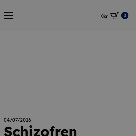
0
0
kr
04/07/2016
Schizofren