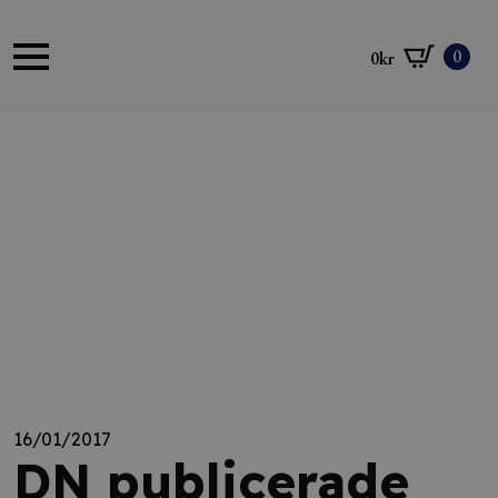
0
0
kr
16/01/2017
DN publicerade