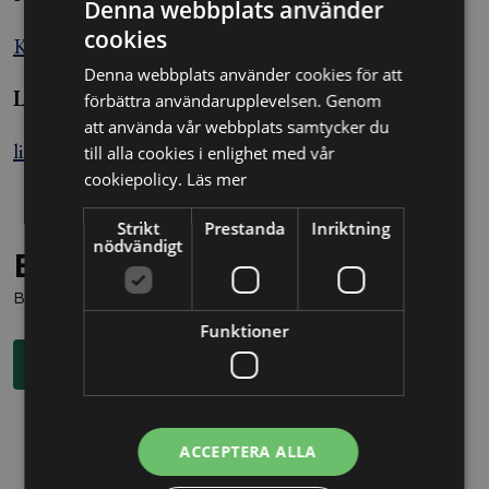
Denna webbplats använder
cookies
Källa: Nyhetsbyrån Blendow Lexnova
Denna webbplats använder cookies för att
Linus Ekström
förbättra användarupplevelsen. Genom
att använda vår webbplats samtycker du
linus.ekstrom@alltomjuridik.se
till alla cookies i enlighet med vår
cookiepolicy.
Läs mer
Strikt
Prestanda
Inriktning
nödvändigt
Behöver du juridisk hjälp?
Boka en kostnadsfri konsultation direkt via knappen nedan.
Funktioner
Boka rådgivning
ACCEPTERA ALLA