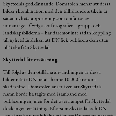
Skyttedals godkännande. Domstolen menar att dessa
bilder i kombination med den tillhörande artikeln är
sådan nyhetsrapportering som omfattas av
undantaget. Övriga sex fotografier – grupp- och
landskapsbilderna – har däremot inte sådan koppling
till nyhetshändelsen att DN fick publicera dem utan
tillåtelse från Skyttedal.
Skyttedal får ersättning
Till följd av den otillåtna användningen av dessa
bilder måste DN betala henne 10 000 kronor i
skadestånd. Domstolen anser även att Skyttedals
namn borde ha tagits med i samband med
publiceringen, men för det övertrampet får Skyttedal
dock ingen ersättning. Eftersom Skyttedal och DN
kan sägas ha vunnit halva målet var får vardera part stå